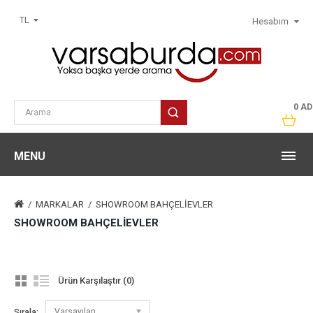
TL
Hesabım
0 AD
MENU
MARKALAR
SHOWROOM BAHÇELİEVLER
SHOWROOM BAHÇELİEVLER
Ürün Karşılaştır (0)
Varsayılan
Sırala: