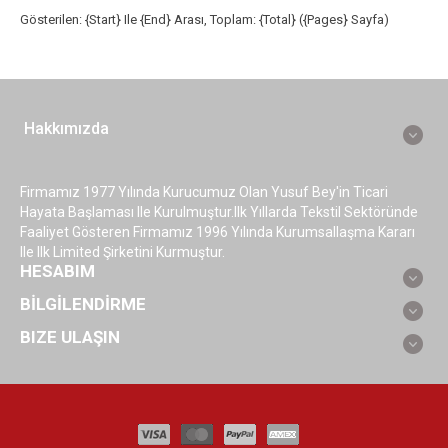
Gösterilen: {start} Ile {end} Arası, Toplam: {total} ({pages} Sayfa)
Hakkımızda
Firmamız 1977 Yılında Kurucumuz Olan Yusuf Bey'in Ticari
Hayata Başlaması Ile Kurulmuştur.ilk Yıllarda Tekstil Sektöründe
Faaliyet Gösteren Firmamız 1996 Yılında Kurumsallaşma Kararı
Ile Ilk Limited Şirketini Kurmuştur.
HESABIM
BİLGİLENDİRME
BIZE ULAŞIN