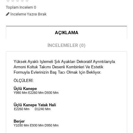
Toplam Incelem 0
İnceleme Yazısı Bırak
AÇIKLAMA
İNCELEMELER (0)
Yüksek Ayaklı Işlemeli Şık Ayakları Dekoratif Ayrıntılarıyla
Armoni Koltuk Takımı Desenli Kombinleri Ve Estetik
Formuyla Evlerinizin Baş Tacı Olmak Için Bekliyor.
ÖLÇÜLERİ:
Üçlü Kanepe
Y980 Mm
E2260 Mm
D930 Mm
Üçlü Kanepe Yatak Hali
E2260 Mm
D1240 Mm
Berjer
Y1030 Mm
E930 Mm
D950 Mm