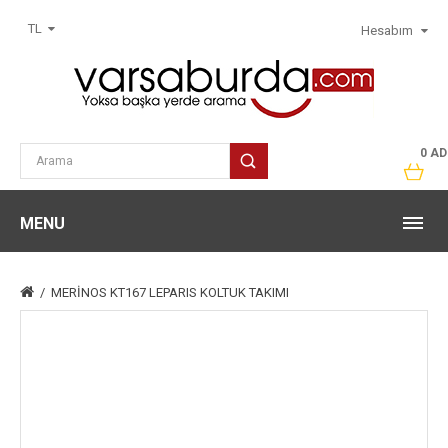
TL
Hesabım
0 AD
MENU
MERİNOS KT167 LEPARIS KOLTUK TAKIMI