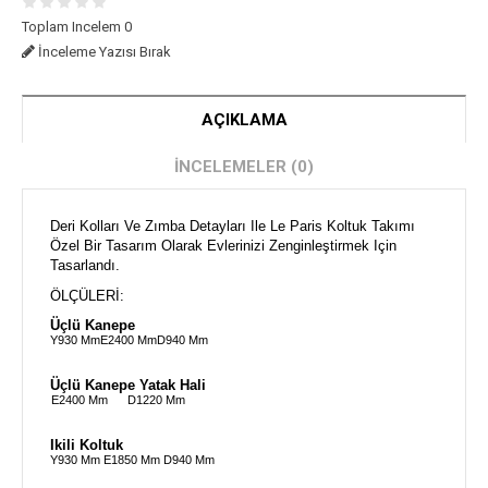
Toplam Incelem 0
İnceleme Yazısı Bırak
AÇIKLAMA
İNCELEMELER (0)
Deri Kolları Ve Zımba Detayları Ile Le Paris Koltuk Takımı
Özel Bir Tasarım Olarak Evlerinizi Zenginleştirmek Için
Tasarlandı.
ÖLÇÜLERİ:
Üçlü Kanepe
Y930 Mm
E2400 Mm
D940 Mm
Üçlü Kanepe Yatak Hali
E2400 Mm
D1220 Mm
Ikili Koltuk
Y930 Mm
E1850 Mm
D940 Mm