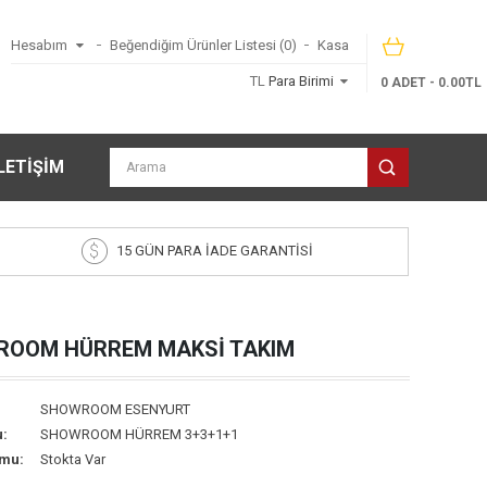
Hesabım
Beğendiğim Ürünler Listesi (0)
Kasa
TL
Para Birimi
0 ADET - 0.00TL
LETİŞİM
15 GÜN PARA İADE GARANTİSİ
OOM HÜRREM MAKSİ TAKIM
SHOWROOM ESENYURT
:
SHOWROOM HÜRREM 3+3+1+1
umu:
Stokta Var