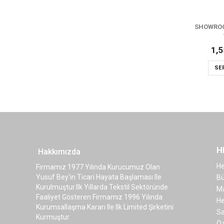
SHOWROO
1,
SE
H
Hakkımızda
H
Firmamız 1977 Yılında Kurucumuz Olan
Yusuf Bey'in Ticari Hayata Başlaması Ile
Bü
Kurulmuştur.ilk Yıllarda Tekstil Sektöründe
Ma
Faaliyet Gösteren Firmamız 1996 Yılında
He
Kurumsallaşma Kararı Ile Ilk Limited Şirketini
Sa
Kurmuştur.
Öz