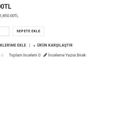
00TL
1,850.00TL
SEPETE EKLE
KLERIME EKLE
ÜRÜN KARŞILAŞTIR
Toplam Incelem 0
İnceleme Yazısı Bırak