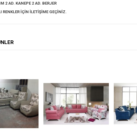
M 2 AD. KANEPE 2 AD. BERJER
I RENKLER İÇİN İLETİŞİME GEÇİNİZ.
RÜNLER
NDIKLERIME EKLE
BEĞENDIKLERIME EKLE
BE
ÜN KARŞILAŞTIR
ÜRÜN KARŞILAŞTIR