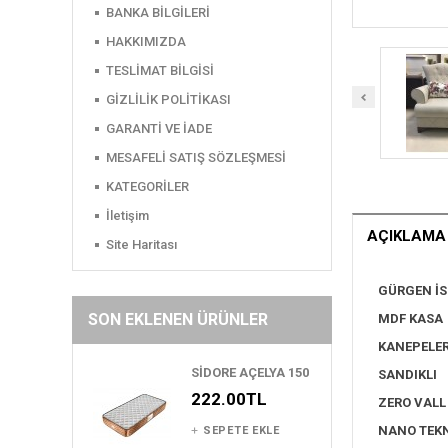
BANKA BİLGİLERİ
HAKKIMIZDA
TESLİMAT BİLGİSİ
GİZLİLİK POLİTİKASI
GARANTİ VE İADE
MESAFELİ SATIŞ SÖZLEŞMESİ
KATEGORİLER
İletişim
AÇIKLAMA
Site Haritası
GÜRGEN İS
SON EKLENEN ÜRÜNLER
MDF KASA
KANEPELER
SİDORE AÇELYA 150
SANDIKLI
222.00TL
ZERO VALL
NANO TEKN
SEPETE EKLE