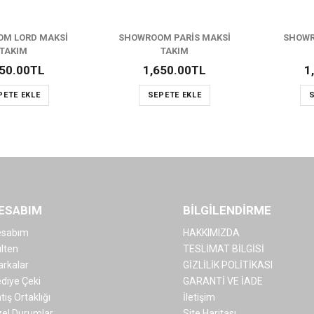
M LORD MAKSİ
SHOWROOM PARİS MAKSİ
SHOWR
TAKIM
TAKIM
550.00TL
1,650.00TL
1
PETE EKLE
SEPETE EKLE
S
ESABIM
BİLGİLENDİRME
esabım
HAKKIMIZDA
lten
TESLİMAT BİLGİSİ
rkalar
GİZLİLİK POLİTİKASI
diye Çeki
GARANTİ VE İADE
tış Ortaklığı
İletişim
el Durumlar
Site Haritası