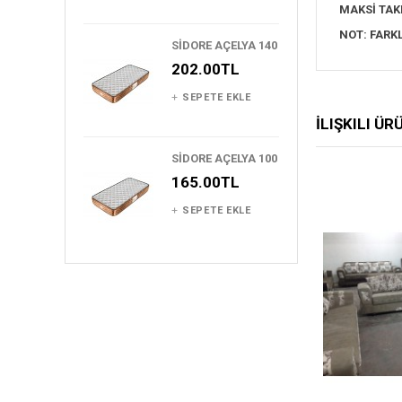
MAKSİ TAKI
NOT: FARKL
SİDORE AÇELYA 140
202.00TL
SEPETE EKLE
İLIŞKILI Ü
SİDORE AÇELYA 100
165.00TL
SEPETE EKLE
BEĞENDIKLERIME EKLE
BEĞE
ÜRÜN KARŞILAŞTIR
ÜR