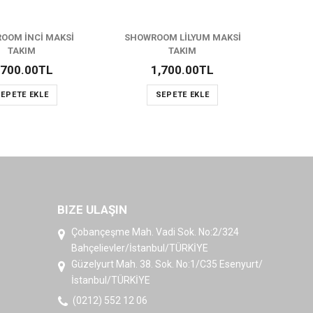
OOM İNCİ MAKSİ
SHOWROOM LİLYUM MAKSİ
SHO
TAKIM
TAKIM
,700.00TL
1,700.00TL
EPETE EKLE
SEPETE EKLE
BIZE ULAŞIN
Çobançeşme Mah. Vadi Sok. No:2/324
Bahçelievler/İstanbul/TÜRKİYE
Güzelyurt Mah. 38. Sok. No:1/C35 Esenyurt/
İstanbul/TÜRKİYE
(0212) 552 12 06